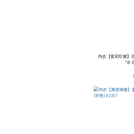
內衣【蜜莉珍妮】
*B-