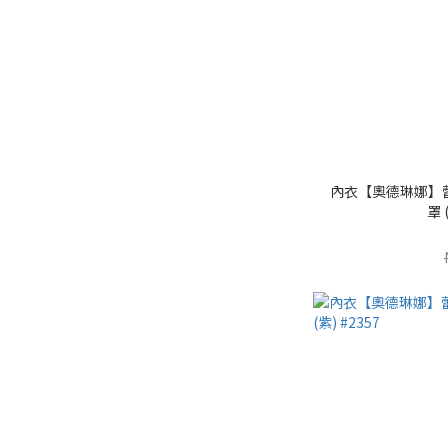
內衣【奧德琳娜】蕾
罩 