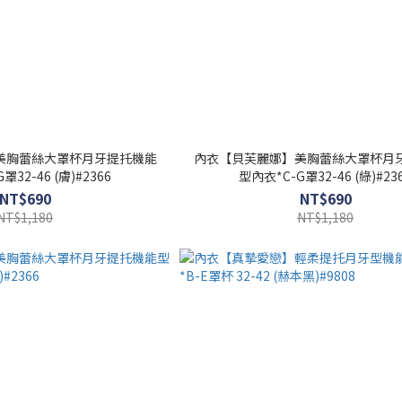
美胸蕾絲大罩杯月牙提托機能
內衣【貝芙麗娜】美胸蕾絲大罩杯月
罩32-46 (膚)#2366
型內衣*C-G罩32-46 (綠)#23
NT$690
NT$690
NT$1,180
NT$1,180