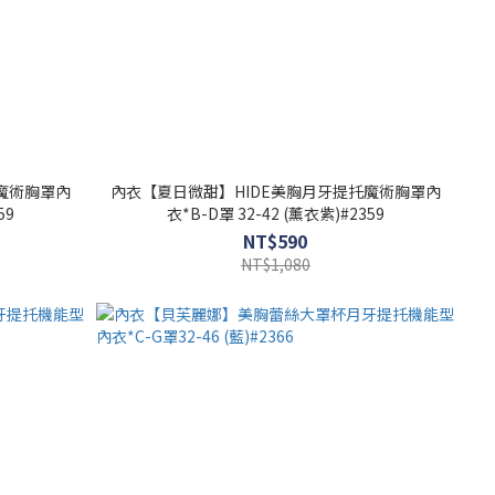
魔術胸罩內
內衣【夏日微甜】HIDE美胸月牙提托魔術胸罩內
59
衣*B-D罩 32-42 (薰衣紫)#2359
NT$590
NT$1,080