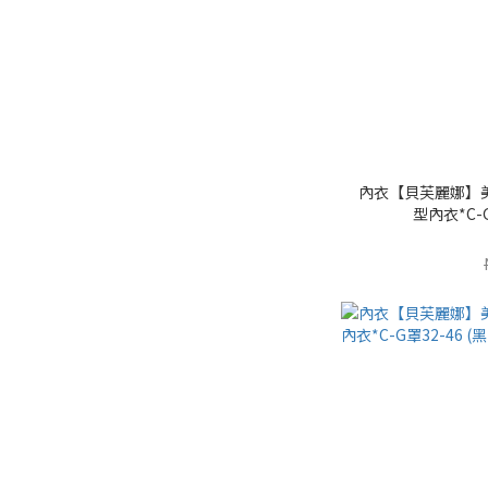
內衣【貝芙麗娜】
型內衣*C-G