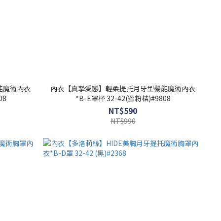
能魔術內衣
內衣【真摯愛戀】輕柔提托月牙型機能魔術內衣
08
*B-E罩杯 32-42(蜜粉桔)#9808
NT$590
NT$990