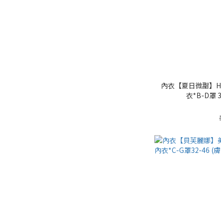
內衣【夏日微甜】H
衣*B-D罩 3