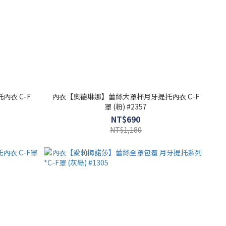
衣 C-F
內衣【奧德琳娜】蕾絲大罩杯月牙提托內衣 C-F
罩 (粉) #2357
NT$690
NT$1,180