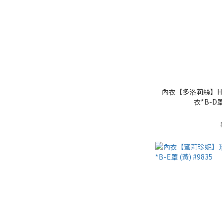
內衣【多洛莉絲】H
衣*B-D罩 