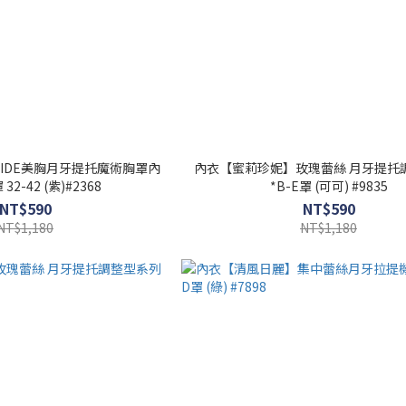
IDE美胸月牙提托魔術胸罩內
內衣【蜜莉珍妮】玫瑰蕾絲 月牙提托
32-42 (紫)#2368
*B-E罩 (可可) #9835
NT$590
NT$590
NT$1,180
NT$1,180