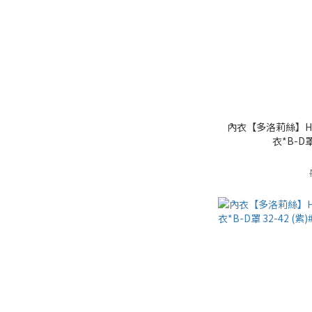
內衣【多洛莉絲】H
衣*B-D罩 