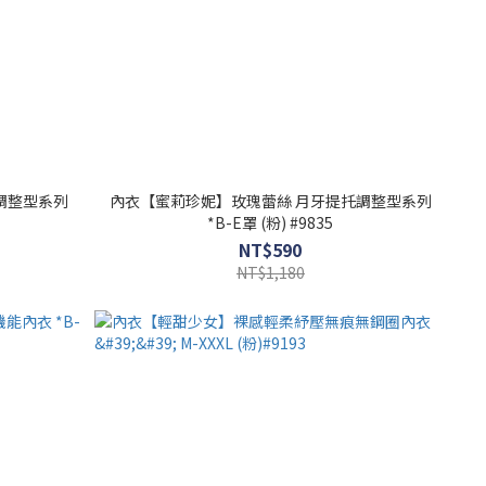
調整型系列
內衣【蜜莉珍妮】玫瑰蕾絲 月牙提托調整型系列
*B-E罩 (粉) #9835
NT$590
NT$1,180