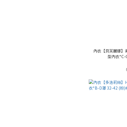
內衣【貝芙麗娜】
型內衣*C-G