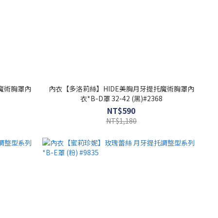
魔術胸罩內
內衣【多洛莉絲】HIDE美胸月牙提托魔術胸罩內
衣*B-D罩 32-42 (黑)#2368
NT$590
NT$1,180