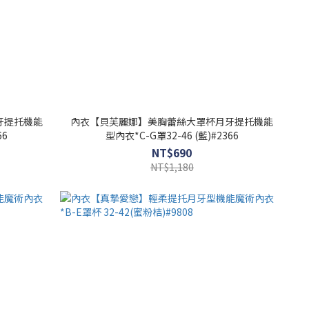
牙提托機能
內衣【貝芙麗娜】美胸蕾絲大罩杯月牙提托機能
66
型內衣*C-G罩32-46 (藍)#2366
NT$690
NT$1,180