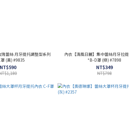
玫瑰蕾絲 月牙提托調整型系列
內衣【清風日麗】集中蕾絲月牙拉提
E罩 (黃) #9835
*B-D罩 (綠) #7898
NT$590
NT$349
NT$1,180
NT$798