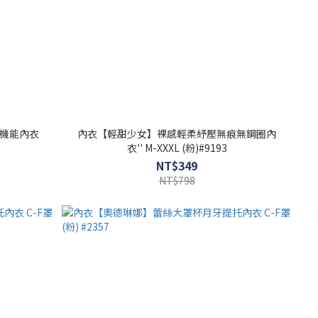
機能內衣
內衣【輕甜少女】裸感輕柔紓壓無痕無鋼圈內
衣'' M-XXXL (粉)#9193
NT$349
NT$798