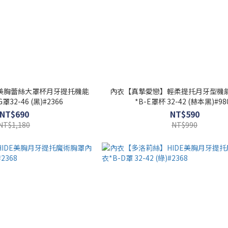
美胸蕾絲大罩杯月牙提托機能
內衣【真摯愛戀】輕柔提托月牙型機
罩32-46 (黑)#2366
*B-E罩杯 32-42 (赫本黑)#98
NT$690
NT$590
NT$1,180
NT$990