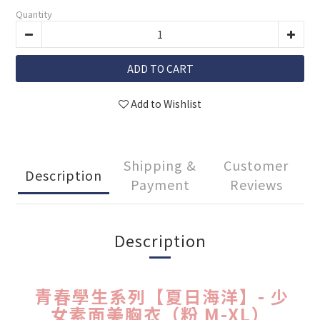
Quantity
ADD TO CART
Add to Wishlist
Shipping &
Customer
Description
Payment
Reviews
Description
青春學生系列【夏日海洋】- 少
女素面美胸衣（粉 M-XL）