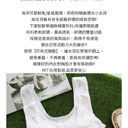
海洋可愛鯨魚/星星圖樣，用色粉嫩最適合小女孩
給女孩最有安全感最舒適的成長空間!
下擺鬆緊帶細緻親膚布料,呵護柔嫩肌膚
布料柔軟舒適，兼具透氣、舒適的雙重功能
採穩定度高的寬肩設計，肩帶不易滑落
適合日常活動力大的需求!!
使用【可拆式胸墊】，讓女孩在穿著外觀上，
避免暴露，不再害羞，更具有保護性唷!
選擇好的內衣對胸型才會有幫助哦!!
MIT台灣製造 品質更安心