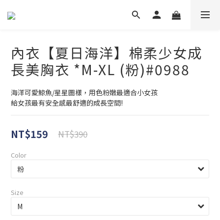
內衣【夏日海洋】棉柔少女成
長美胸衣 *M-XL (粉)#0988
海洋可愛鯨魚/星星圖樣，用色粉嫩最適合小女孩
給女孩最有安全感最舒適的成長空間!
NT$159
NT$390
Color
Size