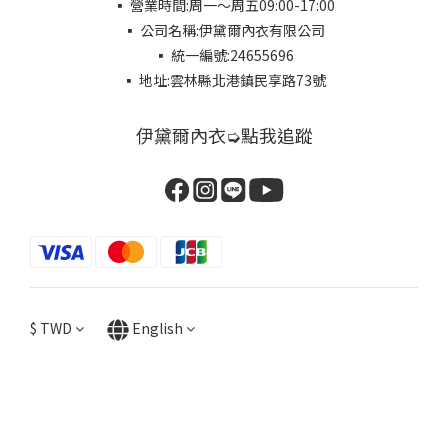
▪ 營業時間:周一～周五09:00-17:00
▪ 公司名稱:伊黛爾內衣有限公司
▪ 統一編號:24655696
▪ 地址:雲林縣北港鎮民享路73號
伊黛爾內衣➭點我追蹤
$
TWD
English