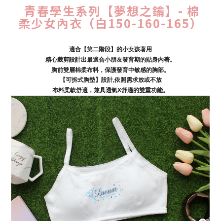
青春學生系列【夢想之鑰】- 棉
柔少女內衣（白150-160-165）
適合【第二階段】的小女孩著用
精心裁剪設計出最適合小朋友發育期的貼身內著。
胸前雙層棉柔布料，保護發育中敏感的胸部。
【可拆式胸墊】設計,依照需求放或不放
布料柔軟舒適，兼具透氣X舒適的雙重功能。