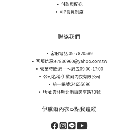
▪ 付款與配送
▪ VIP會員制度
聯絡我們
▪ 客服電話:05-7820589
▪ 客服信箱:e7836960@yahoo.com.tw
▪ 營業時間:周一～周五09:00-17:00
▪ 公司名稱:伊黛爾內衣有限公司
▪ 統一編號:24655696
▪ 地址:雲林縣北港鎮民享路73號
伊黛爾內衣➭點我追蹤