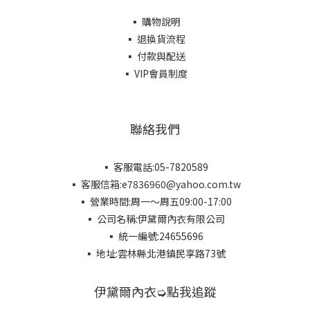
▪ 購物說明
▪ 退換貨流程
▪ 付款與配送
▪ VIP會員制度
聯絡我們
▪ 客服電話:05-7820589
▪ 客服信箱:e7836960@yahoo.com.tw
▪ 營業時間:周一～周五09:00-17:00
▪ 公司名稱:伊黛爾內衣有限公司
▪ 統一編號:24655696
▪ 地址:雲林縣北港鎮民享路73號
伊黛爾內衣➭點我追蹤