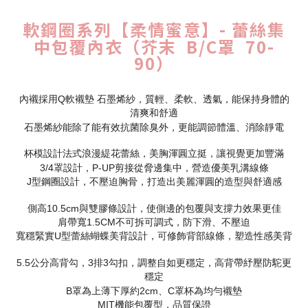
軟鋼圈系列【柔情蜜意】- 蕾絲集
中包覆內衣（芥末 B/C罩 70-
90）
內襯採用Q軟襯墊 石墨烯紗，質輕、柔軟、透氣，能保持身體的
清爽和舒適
石墨烯紗能除了能有效抗菌除臭外，更能調節體溫、消除靜電
杯模設計法式浪漫緹花蕾絲，美胸渾圓立挺，讓視覺更加豐滿
3/4罩設計，P-UP剪接從脅邊集中，營造優美乳溝線條
J型鋼圈設計，不壓迫胸骨，打造出美麗渾圓的造型與舒適感
側高10.5cm與雙膠條設計，使側邊的包覆與支撐力效果更佳
肩帶寬1.5CM不可拆可調式，防下滑、不壓迫
寬穩緊實U型蕾絲蝴蝶美背設計，可修飾背部線條，塑造性感美背
5.5公分高背勾，3排3勾扣，調整自如更穩定，高背帶紓壓防駝更
穩定
B罩為上薄下厚約2cm、C罩杯為均勻襯墊
MIT機能包覆型，品質保證