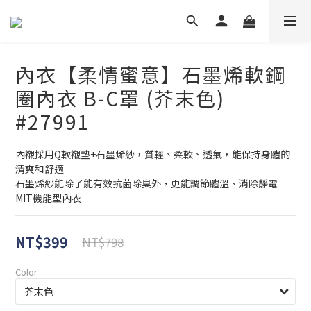
內衣【柔情蜜意】石墨烯軟鋼
圈內衣 B-C罩 (芥末色)
#27991
內襯採用Q軟襯墊+石墨烯紗，質輕、柔軟、透氣，能保持身體的
清爽和舒適
石墨烯紗能除了能有效抗菌除臭外，更能調節體溫、消除靜電
MIT機能型內衣
NT$399
NT$798
Color