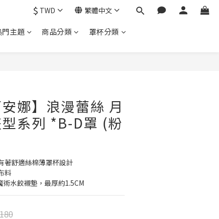
$
TWD
繁體中文
熱門主題
商品分類
罩杯分類
安娜】浪漫蕾絲 月
系列 *B-D罩 (粉
有著舒適絲棉薄罩杯設計
布料
魔術水餃襯墊，最厚約1.5CM
180