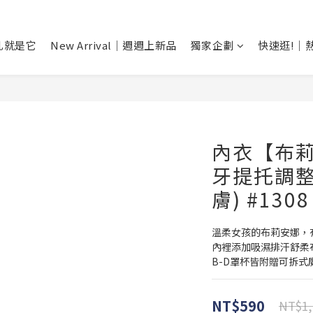
乳就是它
New Arrival｜週週上新品
獨家企劃
快速逛!｜
內衣【布莉
牙提托調整型
膚) #1308
溫柔女孩的布莉安娜，
內裡添加吸濕排汗舒柔
B-D罩杯皆附贈可拆式
NT$590
NT$1,