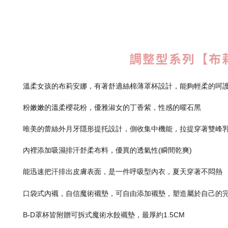
調整型系列【布莉安
溫柔女孩的布莉安娜，有著舒適絲棉薄罩杯設計，能夠輕柔的呵
粉嫩嫩的溫柔櫻花粉，優雅淑女的丁香紫，性感的曜石黑
唯美的蕾絲外月牙隱形提托設計，側收集中機能，拉提穿著雙峰乳
內裡添加吸濕排汗舒柔布料，優異的透氣性(瞬間乾爽)
能迅速把汗排出皮膚表面，是一件呼吸型內衣，夏天穿著不悶熱
口袋式內襯，自信魔術襯墊，可自由添加襯墊，塑造屬於自己的
B-D罩杯皆附贈可拆式魔術水餃襯墊，最厚約1.5CM