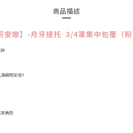
商品描述
娜】-月牙提托 3/4罩集中包覆（粉膚 
護妳
溝瞬間呈現!!
完美胸型