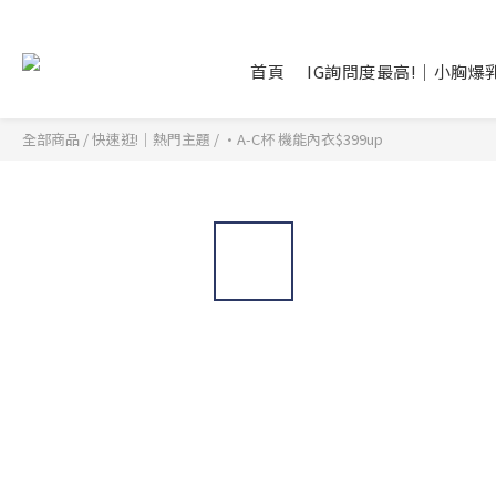
首頁
IG詢問度最高!｜小胸爆
全部商品
/
快速逛!｜熱門主題
/
•A-C杯 機能內衣$399up