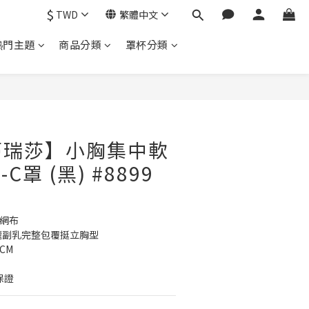
$
TWD
繁體中文
熱門主題
商品分類
罩杯分類
蒂瑞莎】小胸集中軟
C罩 (黑) #8899
氣網布
攏副乳完整包覆挺立胸型
CM
保證