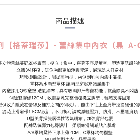
商品描述
【格蒂瑞莎】- 蕾絲集中內衣（黑 A-C 
莎立體蕾絲蔓延罩杯表面，挺立！集中，穿著不容易簍空、塑造更誘惑的
立體3/4杯模，讓你胸部更加渾圓豐滿，展現誘人好身材
J型軟鋼圈設計，能提高胸型，兩側副乳向內集中靠攏
罩杯為水滴型罩杯 讓胸型穿起來飽滿集中
內襯採用Q軟襯墊 透氣網布，具有吸濕排汗導熱功能，抗菌除臭不悶熱
側邊雙膠條12CM，收攏副乳完整包覆挺立胸型，輕鬆支撐固定
型側收片隱藏在蕾絲及裡打之間的側收片，能由下往上至肩帶拉提絕佳的
緹花止滑肩帶1.5CM設計，不可拆可調式減輕壓力、防滑、不壓迫肩頸
U型美背採雙層彈性透氣網布，加強背部包覆
配褲透氣彈力包臀設計，柔順絲滑觸感貼合肌膚
A/B罩均屬於下厚上薄2CM，C罩杯均勻襯墊
MIT機能型內衣，品質保證