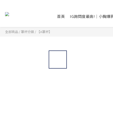
首頁
IG詢問度最高!｜小胸爆
全部商品
/
罩杯分類
/
【A罩杯】