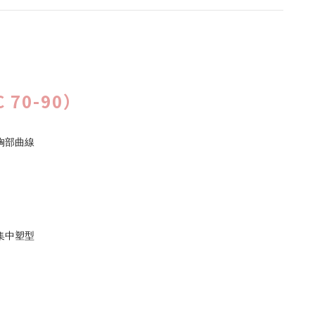
70-90）
胸部曲線
集中塑型