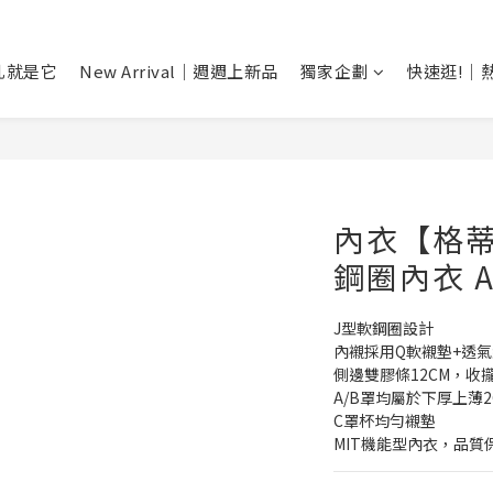
乳就是它
New Arrival｜週週上新品
獨家企劃
快速逛!｜
內衣【格
鋼圈內衣 A-
J型軟鋼圈設計
內襯採用Q軟襯墊+透
側邊雙膠條12CM，收
A/B罩均屬於下厚上薄2
C罩杯均勻襯墊
MIT機能型內衣，品質