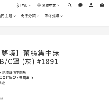
$
TWD
繁體中文
熱門主題
商品分類
罩杯分類
漫夢境】蕾絲集中無
/C罩 (灰) #1891
，親膚舒適不悶熱
強提托胸型，渾圓集中
保證
80