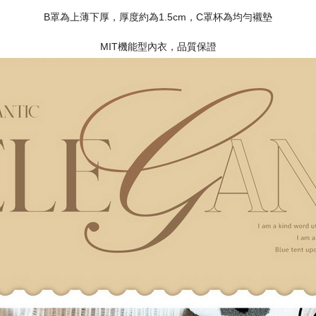
B罩為上薄下厚，厚度約為1.5cm，C罩杯為均勻襯墊
MIT機能型內衣，品質保證