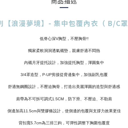
商品描述
【浪漫夢境】- 集中包覆內衣（ B/C罩 
低脊心深V胸型，不壓胸骨!!
獨家柔軟洞洞透氣襯墊，親膚舒適不悶熱
內襯月牙提托設計，加強提托胸型，渾圓集中
3/4罩造型，P-UP剪接從脅邊集中，加強副乳包覆
舒適無鋼圈設計，不壓迫胸骨，打造出美麗渾圓的造型與舒適感
肩帶為不可拆可調式1.5CM，防下滑、不壓迫、不勒肩
側邊加高11.5cm與雙膠條設計，使側邊的包覆與支撐力效果更佳
背扣寬5.7cm為三排三鉤，可彈性調整下胸圍包覆度