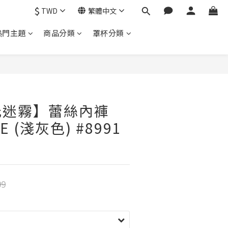
$
TWD
繁體中文
熱門主題
商品分類
罩杯分類
光迷霧】蕾絲內褲
ZE (淺灰色) #8991
99