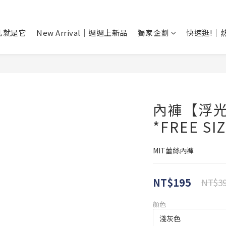
乳就是它
New Arrival｜週週上新品
獨家企劃
快速逛!｜
內褲【浮
*FREE SI
MIT蕾絲內褲
NT$195
NT$3
顏色