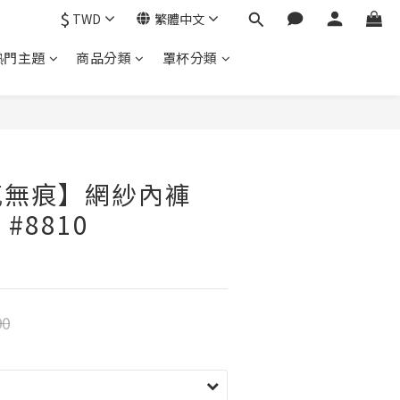
$
TWD
繁體中文
熱門主題
商品分類
罩杯分類
感無痕】網紗內褲
 #8810
90