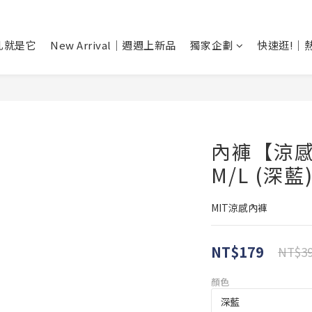
乳就是它
New Arrival｜週週上新品
獨家企劃
快速逛!｜
內褲【涼
M/L (深藍)
MIT涼感內褲
NT$179
NT$3
顏色