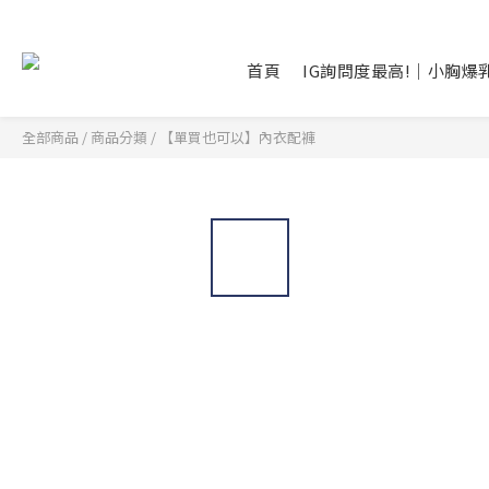
首頁
IG詢問度最高!｜小胸爆
全部商品
/
商品分類
/
【單買也可以】內衣配褲