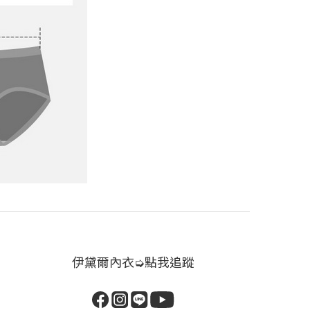
伊黛爾內衣➭點我追蹤