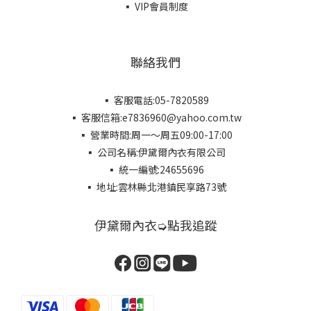
▪ VIP會員制度
聯絡我們
▪ 客服電話:05-7820589
▪ 客服信箱:e7836960@yahoo.com.tw
▪ 營業時間:周一～周五09:00-17:00
▪ 公司名稱:伊黛爾內衣有限公司
▪ 統一編號:24655696
▪ 地址:雲林縣北港鎮民享路73號
伊黛爾內衣➭點我追蹤