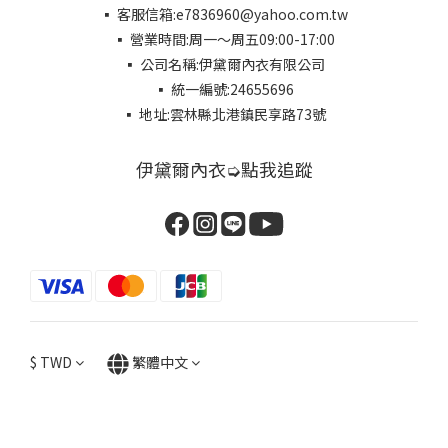
▪ 客服信箱:e7836960@yahoo.com.tw
▪ 營業時間:周一～周五09:00-17:00
▪ 公司名稱:伊黛爾內衣有限公司
▪ 統一編號:24655696
▪ 地址:雲林縣北港鎮民享路73號
伊黛爾內衣➭點我追蹤
$
TWD
繁體中文