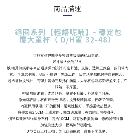
商品描述
鋼圈系列【輕語呢喃】- 穩定包
覆大罩杯（ D/H罩 32-48）
大杯女孩也能享受輕盈無負擔的精緻蕾絲。
尺寸最大做到48H!
以 輕薄無痕網布 × 超透膚彈力設計 打造舒適、支撐、透氣三效合一的日常內
衣。 全罩式包覆、穩定不壓迫，無論工作、日常活動都能保持自在貼合。
超透膚拉提設計，高彈力蕾絲完整托住胸型，大罩杯也能感受輕盈支撐，不
悶熱、不厚重。
輕薄無痕網布，柔滑貼身、親膚不刮癢，舒適度再升級。
微光杯設計，杯面細緻光澤感，提升整體質感，輕奢又低調。
內襯採用吸濕排汗的面料，透氣性極好，手感柔軟超親膚。
肩帶加寬2.5CM+止滑紋路，能舒適減壓，有效防止肩帶滑落。
側邊採雙層加強塑身布料，高約10CM，能有效收攏側肉、修飾背部線條。
加強側邊支撐，提高胸部穩定性。
Ｕ型美背三排三扣，美化背部曲線，避免下圍晃動。