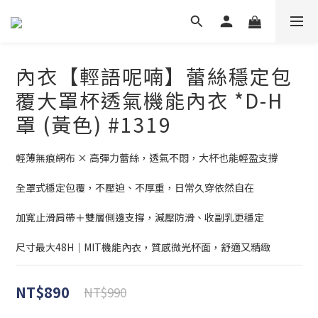
內衣【輕語呢喃】蕾絲穩定包
覆大罩杯透氣機能內衣 *D-H
罩 (黃色) #1319
輕薄無痕網布 × 高彈力蕾絲，透氣不悶，大杯也能輕盈支撐
全罩式穩定包覆，不壓迫、不厚重，日常久穿依然自在
加寬止滑肩帶＋雙層側邊支撐，減壓防滑、收副乳更穩定
尺寸最大48H｜MIT機能內衣，質感微光杯面，舒適又精緻
NT$890
NT$990