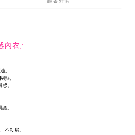
顧客評價
』
涼感內衣
舒適。
悶熱。
縛感。
呵護。
、不勒肩。