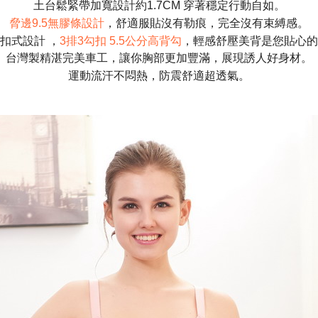
土台鬆緊帶加寬設計約1.7CM 穿著穩定行動自如。
脅邊9.5無膠條設計
，舒適服貼沒有勒痕，完全沒有束縛感。
扣式設計 ，
3排3勾扣 5.5公分高背勾
，輕感舒壓美背是您貼心的
台灣製精湛完美車工，讓你胸部更加豐滿，展現誘人好身材。
運動流汗不悶熱，防震舒適超透氣。