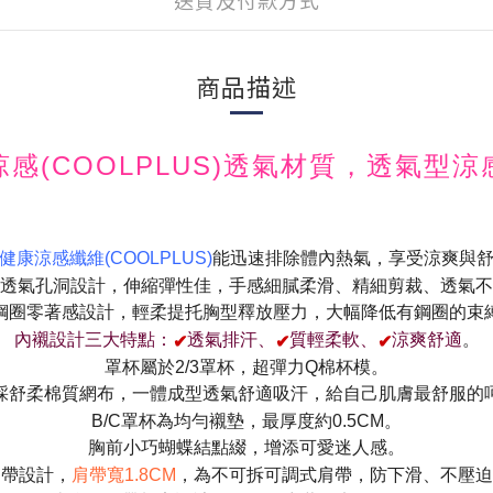
送貨及付款方式
商品描述
涼感(COOLPLUS)透氣材質，透氣型
健康涼感纖維(COOLPLUS)
能迅速排除體內熱氣，享受涼爽與
透氣孔洞設計，伸縮彈性佳，手感細膩柔滑、精細剪裁、透氣不
鋼圈零著感設計，輕柔提托胸型釋放壓力，大幅降低有鋼圈的束
✔
✔
✔
內襯設計三大特點：
透氣排汗、
質輕柔軟、
涼爽舒適
。
罩杯屬於2/3罩杯，超彈力Q棉杯模。
採舒柔棉質網布，一體成型透氣舒適吸汗，給自己肌膚最舒服的
B/C罩杯為均勻襯墊，最厚度約0.5CM。
胸前小巧蝴蝶結點綴，增添可愛迷人感。
肩帶設計，
肩帶寬1.8CM
，為不可拆可調式肩帶，防下滑、不壓迫