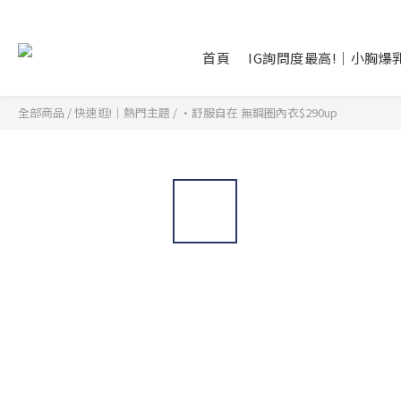
首頁
IG詢問度最高!｜小胸爆
全部商品
/
快速逛!｜熱門主題
/
•舒服自在 無鋼圈內衣$290up