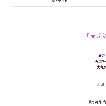
商品描述
『★
超
★
新
★
罩杯
★
無
內襯
彈力美型