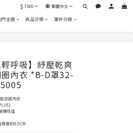
$
TWD
繁體中文
熱門主題
商品分類
罩杯分類
氧輕呼吸】紓壓乾爽
內衣 *B-D罩32-
#5005
氧型涼感內衣
LUS)
縮彈性佳
厚度約0.5CM