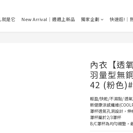
乳就是它
New Arrival｜週週上新品
獨家企劃
快速逛!｜
內衣【透
羽量型無鋼圈
42 (粉色)
輕盈/快乾/不濕黏/ 透
新健康涼感纖維(COOLP
罩杯透氣孔洞設計，伸
罩杯屬於2/3罩杯
B/C罩杯為均勻襯墊，最