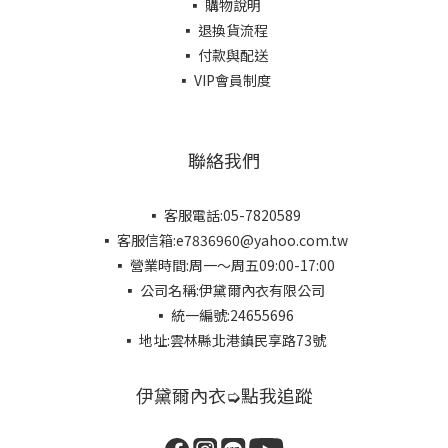
▪ 購物說明
▪ 退換貨流程
▪ 付款與配送
▪ VIP會員制度
聯絡我們
▪ 客服電話:05-7820589
▪ 客服信箱:e7836960@yahoo.com.tw
▪ 營業時間:周一～周五09:00-17:00
▪ 公司名稱:伊黛爾內衣有限公司
▪ 統一編號:24655696
▪ 地址:雲林縣北港鎮民享路73號
伊黛爾內衣➭點我追蹤