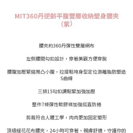
MIT360丹逆齡平腹雙層收納塑身腰夾
）
（紫
腰夾約360丹彈性雙層網布
左側腰間勾扣設計，穿著美觀方便穿脫
腰腹加壓緊縮胃凸小腹，拉提鬆垮身型定位游離脂肪塑造
S曲線
三排15勾扣調鬆緊加強加壓
整件7條彈性軟膠條加強挺直防捲
剪裁符合人體工學，肉肉更加固定塑形
頂級緹花花布腰夾，24小時可穿著，親膚舒適，守護你的