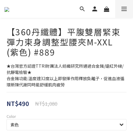
【360丹纖體】平腹雙層緊束
彈力束身調整型腰夾M-XXL
(紫色) #889
★台灣官方認證TTRI財團法人紡織研究所通過合金鍺/遠紅外線/
抗靜電檢驗★
合金鍺功能:溫度達32度以上即發揮作用釋放負離子，促進血液循
環新陳代謝同時能舒緩肌肉疲勞
NT$490
NT$1,080
Color