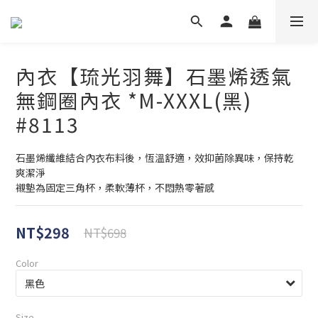
內衣【琉光羽舞】石墨烯透氣
無鋼圈內衣 *M-XXXL(黑)
#8113
石墨烯纖維結合內衣布料後，恆溫舒適，效抑菌除異味，保持乾
爽潔淨
襯墊為固定三角杯，柔軟薄杯，不悶熱零著感
NT$298
NT$698
Color
Size