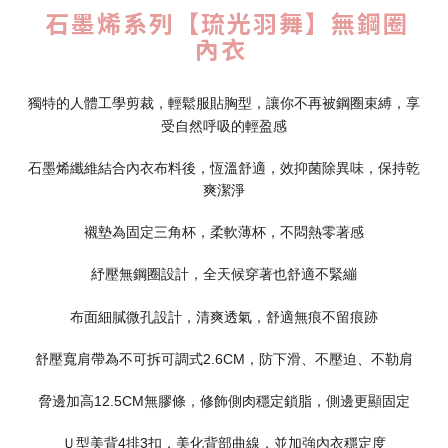
石墨烯系列【琉光羽舞】無鋼圈
內衣
獨特的人體工學剪裁，輕鬆服貼胸型，讓你不再被鋼圈束縛，享
受自然呼吸的輕盈感
石墨烯纖維結合內衣布料後，恆溫舒適，效抑菌除異味，保持乾
爽潔淨
襯墊為固定三角杯，柔軟薄杯，不悶熱零著感
紓壓無鋼圈設計，全天候穿著也舒適不緊繃
布面細膩微孔設計，清爽透氣，舒適無痕不留痕跡
舒壓寬肩帶為不可拆可調式2.6CM，防下滑、不壓迫、不勒肩
脅邊加高12.5CM無膠條，修飾側肉穩定鎖脂，側邊更顯固定
Ｕ型美背4排3扣，美化背部曲線，並加強內衣穩定度