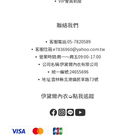
▪ VIP會員制度
聯絡我們
▪ 客服電話:05-7820589
▪ 客服信箱:e7836960@yahoo.com.tw
▪ 營業時間:周一～周五09:00-17:00
▪ 公司名稱:伊黛爾內衣有限公司
▪ 統一編號:24655696
▪ 地址:雲林縣北港鎮民享路73號
伊黛爾內衣➭點我追蹤