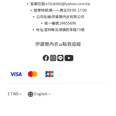
▪ 客服信箱:e7836960@yahoo.com.tw
▪ 營業時間:周一～周五09:00-17:00
▪ 公司名稱:伊黛爾內衣有限公司
▪ 統一編號:24655696
▪ 地址:雲林縣北港鎮民享路73號
伊黛爾內衣➭點我追蹤
$
TWD
English