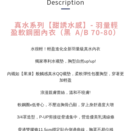
Description
真水系列【甜誘水感】- 羽量輕
盈軟鋼圈內衣（黑 A/B 70-80）
水很輕！輕盈進化全新羽量級真水內衣
獨家專利水襯墊，胸型自然up!up!
內襯如【果凍】般觸感真水QQ襯墊，柔軟彈性包覆胸型，穿著更
加輕盈
浪漫親膚蕾絲，溫和不咬膚!
軟鋼圈x低脊心，不壓迫胸骨凸顯，穿上身舒適度大增
3/4罩造型，P-UP剪接從脅邊集中，營造優美乳溝線條
脅邊雙膠條11.5cm穩定貼合側邊曲線，胸罩不易位移