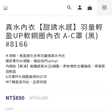
真水內衣【甜誘水感】羽量輕
盈UP軟鋼圈內衣 A-C罩 (黑)
#8166
水很輕！輕盈進化全新羽量級真水內衣
獨家專利水襯墊，胸型自然up!up!
內襯如【果凍】般觸感真水QQ襯墊，柔軟彈性包覆胸型，穿著更
加輕盈
A/B罩杯水襯墊最厚約2CM
MIT機能型內衣，品質保證
NT$890
NT$1,980
Color