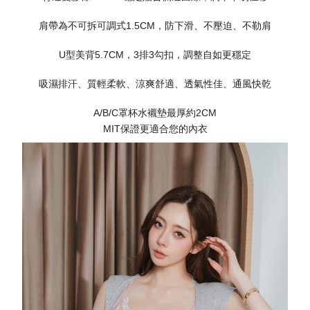
肩帶為不可拆可調式1.5CM，防下滑、不壓迫、不勒肩
U型美背5.7CM，3排3勾扣，調整自如更穩定
吸濕排汗、質輕柔軟、涼爽舒適、透氣性佳、通風快乾
A/B/C罩杯水襯墊最厚約2CM
MIT保證更適合您的內衣