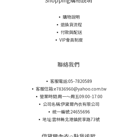
▪ 購物說明
▪ 退換貨流程
▪ 付款與配送
▪ VIP會員制度
聯絡我們
▪ 客服電話:05-7820589
▪ 客服信箱:e7836960@yahoo.com.tw
▪ 營業時間:周一～周五09:00-17:00
▪ 公司名稱:伊黛爾內衣有限公司
▪ 統一編號:24655696
▪ 地址:雲林縣北港鎮民享路73號
伊黛爾內衣➭點我追蹤