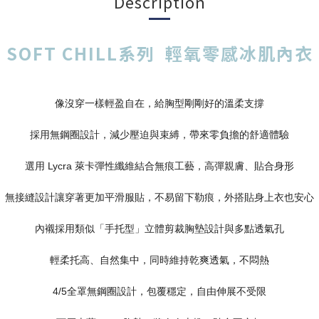
Description
SOFT CHILL系列 輕氧零感冰肌內衣
像沒穿一樣輕盈自在，給胸型剛剛好的溫柔支撐
採用無鋼圈設計，減少壓迫與束縛，帶來零負擔的舒適體驗
選用 Lycra 萊卡彈性纖維結合無痕工藝，高彈親膚、貼合身形
無接縫設計讓穿著更加平滑服貼，不易留下勒痕，外搭貼身上衣也安心
內襯採用類似「手托型」立體剪裁胸墊設計與多點透氣孔
輕柔托高、自然集中，同時維持乾爽透氣，不悶熱
4/5全罩無鋼圈設計，包覆穩定，自由伸展不受限