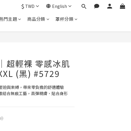
$
TWD
English
｜熱門主題
商品分類
罩杯分類
ill｜超輕裸 零感冰肌
XL (黑) #5729
壓迫與束縛，帶來零負擔的舒適體驗
彈性纖維結合無痕工藝，高彈親膚、貼合身形
80