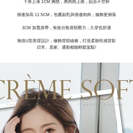
下厚上薄 1CM 胸墊，將肉肉上推，貼合不空杯
側邊加高 11.5CM，包覆副乳與側邊肉肉，修飾更俐落
3CM 加寬肩帶，有效分散肩頸壓力，久穿也舒適
無痕U型美背設計，修飾背部線條，打造柔順性感背影
日常、居家、通勤都能輕鬆駕馭!