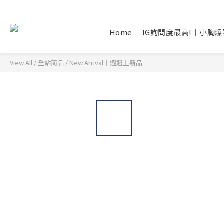
Home
IG詢問度最高!｜小胸
View All
/
全站商品
/
New Arrival｜週週上新品