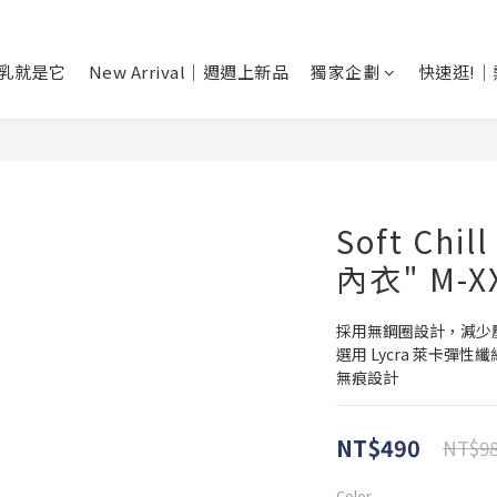
爆乳就是它
New Arrival｜週週上新品
獨家企劃
快速逛!
Soft Ch
內衣" M-XX
採用無鋼圈設計，減少
選用 Lycra 萊卡
無痕設計
NT$490
NT$9
Color