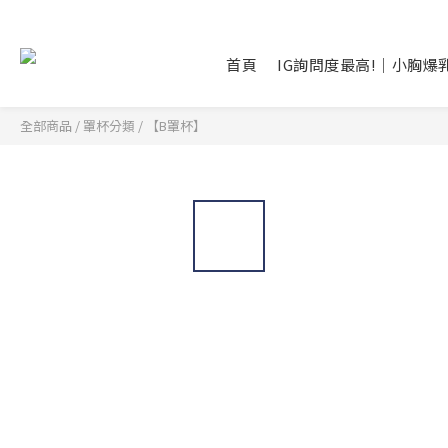
首頁
IG詢問度最高!｜小胸爆
全部商品
/
罩杯分類
/
【B罩杯】