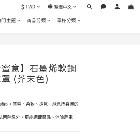
$
TWD
繁體中文
熱門主題
商品分類
罩杯分類
情蜜意】石墨烯軟鋼
C罩 (芥末色)
墨烯紗，質輕、柔軟、透氣，能保持身體的
抗菌除臭外，更能調節體溫、消除靜電