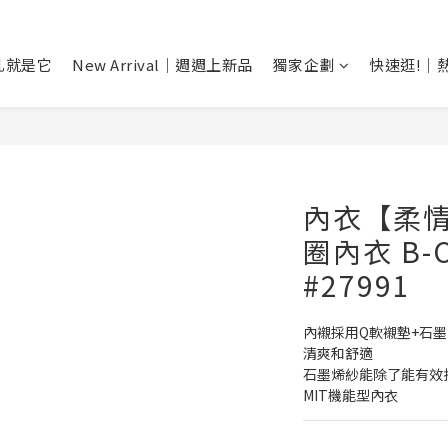
乳就是它
New Arrival｜週週上新品
獨家企劃
快速逛!｜
內衣【柔
圈內衣 B-
#27991
內襯採用Q軟襯墊+石
清爽和舒適
石墨烯紗能除了能有效
MIT機能型內衣