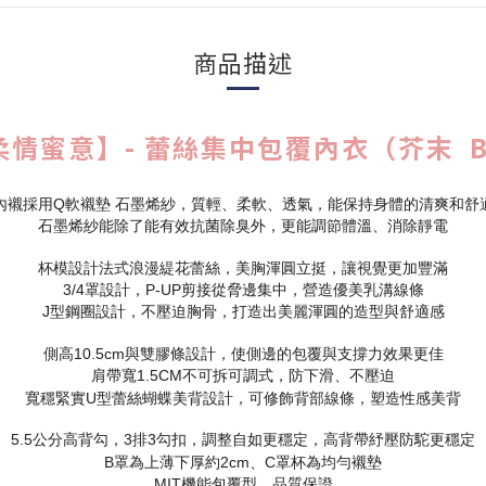
商品描述
情蜜意】- 蕾絲集中包覆內衣（芥末 B/C
內襯採用Q軟襯墊 石墨烯紗，質輕、柔軟、透氣，能保持身體的清爽和舒
石墨烯紗能除了能有效抗菌除臭外，更能調節體溫、消除靜電
杯模設計法式浪漫緹花蕾絲，美胸渾圓立挺，讓視覺更加豐滿
3/4罩設計，P-UP剪接從脅邊集中，營造優美乳溝線條
J型鋼圈設計，不壓迫胸骨，打造出美麗渾圓的造型與舒適感
側高10.5cm與雙膠條設計，使側邊的包覆與支撐力效果更佳
肩帶寬1.5CM不可拆可調式，防下滑、不壓迫
寬穩緊實U型蕾絲蝴蝶美背設計，可修飾背部線條，塑造性感美背
5.5公分高背勾，3排3勾扣，調整自如更穩定，高背帶紓壓防駝更穩定
B罩為上薄下厚約2cm、C罩杯為均勻襯墊
MIT機能包覆型，品質保證