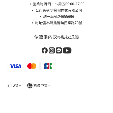
▪ 營業時間:周一～周五09:00-17:00
▪ 公司名稱:伊黛爾內衣有限公司
▪ 統一編號:24655696
▪ 地址:雲林縣北港鎮民享路73號
伊黛爾內衣➭點我追蹤
$
TWD
繁體中文