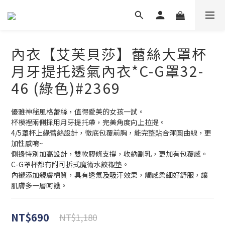
內衣【艾芙貝莎】蕾絲大罩杯
月牙提托透氣內衣*C-G罩32-
46 (綠色)#2369
優雅神秘風格蕾絲，值得愛美的女孩一試。
杯模裡兩側採用月牙提托帶，完美角度向上拉提。
4/5罩杯上緣蕾絲設計，徹底包覆前胸，能完整貼合渾圓曲線，更
加性感唷~
側邊特別加高設計，雙軟膠條支撐，收納副乳，更加有包覆感。
C-G罩杯都有附可拆式魔術水餃襯墊。
內襯添加親膚棉質，具有透氣及吸汗效果，觸感柔細好舒服，讓
肌膚多一層呵護。
NT$690
NT$1,180