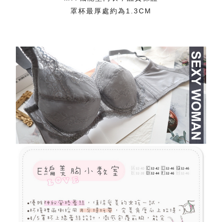
罩杯最厚處約為1.3CM