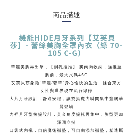
商品描述
機能HIDE月牙系列【艾芙貝
莎】- 蕾絲美胸全罩內衣（綠 70-
105 C-G）
華麗美胸再出擊，【副乳推推】 將肉肉收納，強推至
胸前，最大尺碼46G
艾芙貝莎象徵"華麗/奢華"身心愉快的生活，揉合東方
女性與世界現在流行線條
大片月牙設計，舒適安穩，讓雙挺魔力瞬間集中豐胸華
麗登場
內裡月牙型拉提設計，黃金角度提托再集中，胸型更加
渾圓立挺
口袋式內襯，自信魔術襯墊，可自由添加襯墊，塑造屬