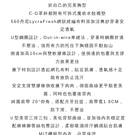
於自己的完美胸型
C-G罩杯都附有可拆式魔術水餃襯墊
560丹尼LycraFresh網狀經編布料添加涼爽紗穿著安
定透氣
U型鋼圈設計，Out-in-wire車縫法，穿著時鋼圈舒適
不壓迫，強而有力的托住下胸穩固不動如山
側邊加高10cm與雙軟膠條設計，使側邊的包覆與支撐
力效果更佳
腋下特別設計透起網孔布料，貼近肌膚，透氣感十足
能有效防止流汗
安定支撐雙膠條側收腋下肉肉，側面曲線更平順更美
麗，同時也包覆後背肉
綺麗肩帶 20°仰角，搭配月牙拉提，肩帶寬1.8CM，
防下滑、不壓迫
Ｕ型美背三排三扣，美化背部曲線，並加強內衣穩定度
配褲褲腳蕾絲包臀設計，柔順吸濕排汗觸感貼合肌膚
MIT機能型內衣，品質保證