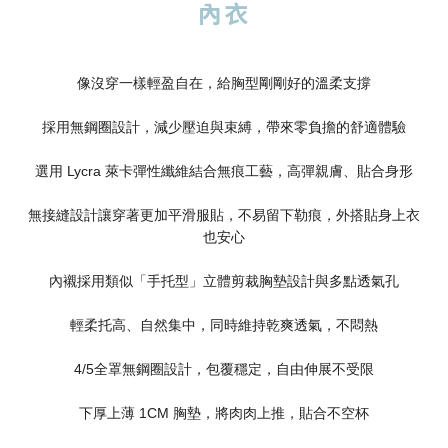
內衣
像沒穿一樣輕盈自在，給胸型剛剛好的溫柔支撐
採用無鋼圈設計，減少壓迫與束縛，帶來零負擔的舒適體驗
選用 Lycra 萊卡彈性纖維結合無痕工藝，高彈親膚、貼合身形
無接縫設計讓穿著更加平滑服貼，不易留下勒痕，外搭貼身上衣
也安心
內襯採用類似「手托型」立體剪裁胸墊設計與多點透氣孔
輕柔托高、自然集中，同時維持乾爽透氣，不悶熱
4/5全罩無鋼圈設計，包覆穩定，自由伸展不受限
下厚上薄 1CM 胸墊，將肉肉上推，貼合不空杯