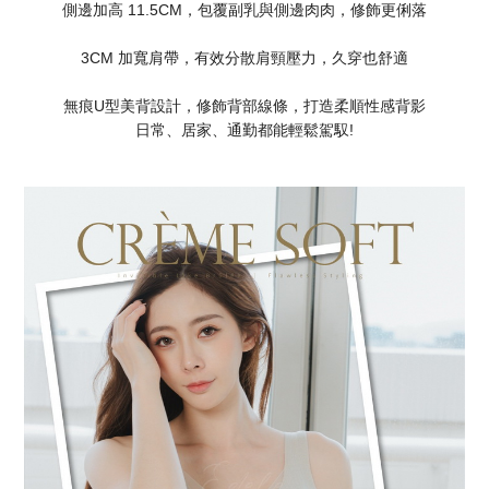
側邊加高 11.5CM，包覆副乳與側邊肉肉，修飾更俐落
3CM 加寬肩帶，有效分散肩頸壓力，久穿也舒適
無痕U型美背設計，修飾背部線條，打造柔順性感背影
日常、居家、通勤都能輕鬆駕馭!