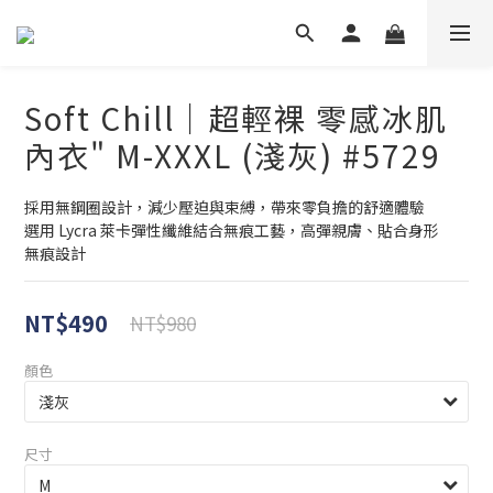
Soft Chill｜超輕裸 零感冰肌
內衣" M-XXXL (淺灰) #5729
採用無鋼圈設計，減少壓迫與束縛，帶來零負擔的舒適體驗
選用 Lycra 萊卡彈性纖維結合無痕工藝，高彈親膚、貼合身形
無痕設計
NT$490
NT$980
顏色
尺寸