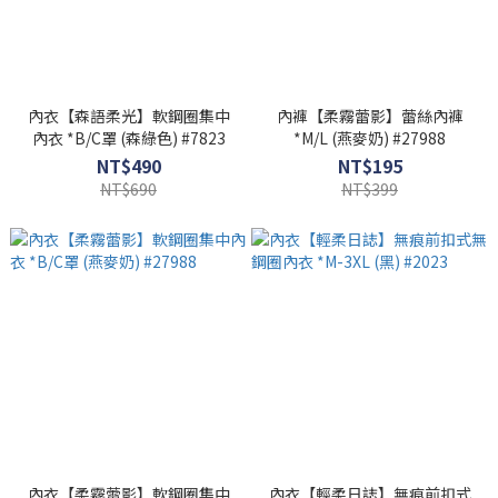
內衣【森語柔光】軟鋼圈集中
內褲【柔霧蕾影】蕾絲內褲
內衣 *B/C罩 (森綠色) #7823
*M/L (燕麥奶) #27988
NT$490
NT$195
NT$690
NT$399
內衣【柔霧蕾影】軟鋼圈集中
內衣【輕柔日誌】無痕前扣式