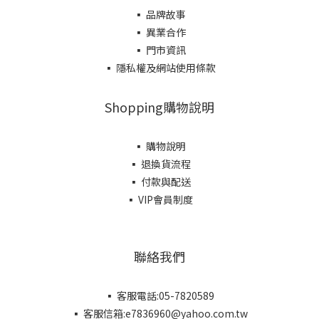
▪ 品牌故事
▪ 異業合作
▪ 門市資訊
▪ 隱私權及網站使用條款
Shopping購物說明
▪ 購物說明
▪ 退換貨流程
▪ 付款與配送
▪ VIP會員制度
聯絡我們
▪ 客服電話:05-7820589
▪ 客服信箱:e7836960@yahoo.com.tw