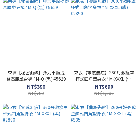
束褲【秘密曲線】彈力平腹提
束衣【零感無痕】360丹激瘦罩
臀高腰塑身褲 *M-Q (黑) #5629
杯式四角塑身衣 *M-XXXL (膚)
#2890
NT$390
NT$690
NT$780
NT$1,380