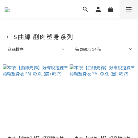
• S曲線 剷肉塑身系列
商品排序
每頁顯示 24 個