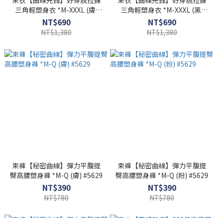
束衣【曲線先鋒】好穿脫拉鍊
束衣【曲線先鋒】好穿脫拉鍊
三角輕塑身衣 *M-XXXL (膚)
三角輕塑身衣 *M-XXXL (黑)
#S79
#S79
NT$690
NT$690
NT$1,380
NT$1,380
束褲【秘密曲線】彈力平腹提
束褲【秘密曲線】彈力平腹提
臀高腰塑身褲 *M-Q (膚) #5629
臀高腰塑身褲 *M-Q (粉) #5629
NT$390
NT$390
NT$780
NT$780