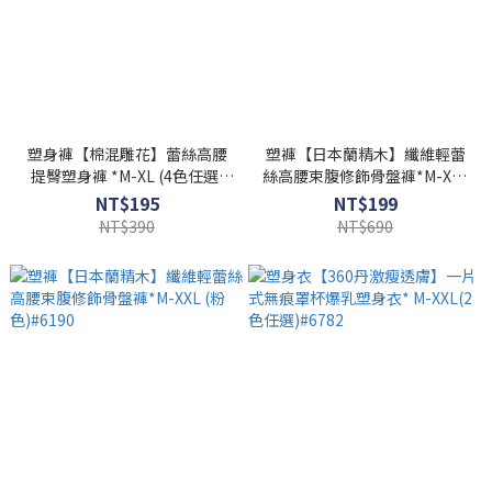
塑身褲【棉混雕花】蕾絲高腰
塑褲【日本蘭精木】纖維輕蕾
提臀塑身褲 *M-XL (4色任選)
絲高腰束腹修飾骨盤褲*M-XXL
#6695
(膚色)#6190
NT$195
NT$199
NT$390
NT$690