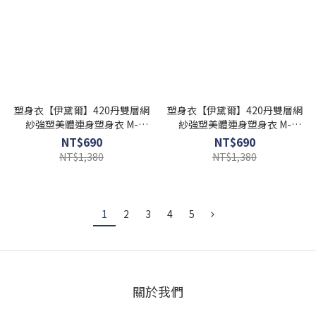
塑身衣【伊黛爾】420丹雙層網
塑身衣【伊黛爾】420丹雙層網
紗強塑美體連身塑身衣 M-
紗強塑美體連身塑身衣 M-
XXL(黑色)#7108
XXL(奢華膚)#7108
NT$690
NT$690
NT$1,380
NT$1,380
1
2
3
4
5
關於我們