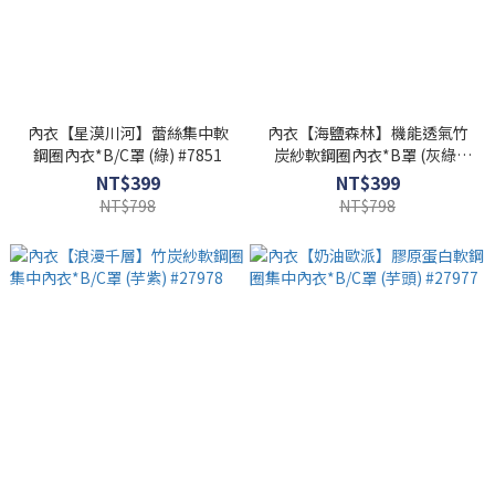
內衣【星漠川河】蕾絲集中軟
內衣【海鹽森林】機能透氣竹
鋼圈內衣*B/C罩 (綠) #7851
炭紗軟鋼圈內衣*B罩 (灰綠)
#27970
NT$399
NT$399
NT$798
NT$798