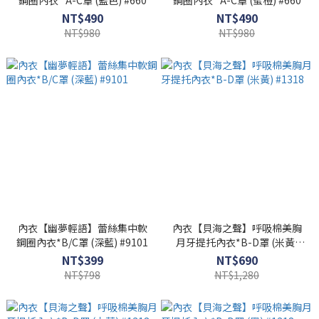
鋼圈內衣 *A-C罩 (藍色) #660
鋼圈內衣 *A-C罩 (蜜橙) #660
NT$490
NT$490
NT$980
NT$980
內衣【幽夢輕語】蕾絲集中軟
內衣【貝海之聲】呼吸棉美胸
鋼圈內衣*B/C罩 (深藍) #9101
月牙提托內衣*B-D罩 (米黃)
#1318
NT$399
NT$690
NT$798
NT$1,280